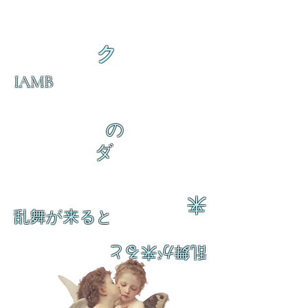
ク
IAMB
の
ダ
来
乱舞が来ると
乱舞が来ると