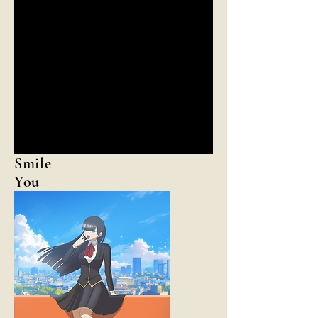
Smile
You