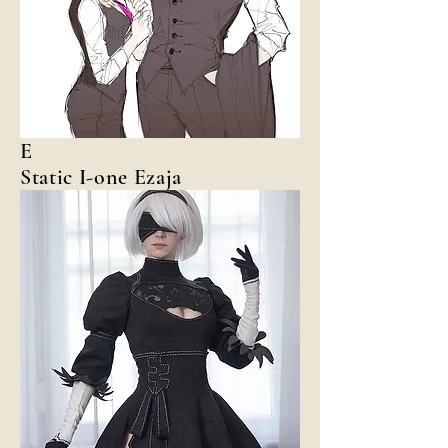
E
Static I-one Ezaja