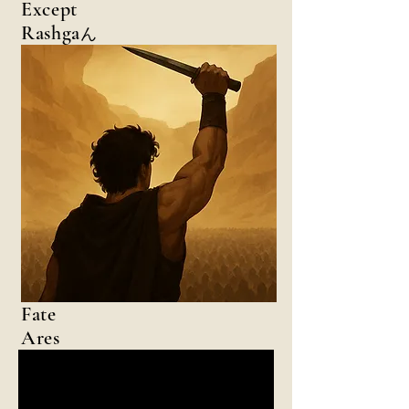
Except
Rashga
ん
Fate
Ares