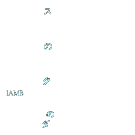
ス
の
ク
IAMB
の
ダ