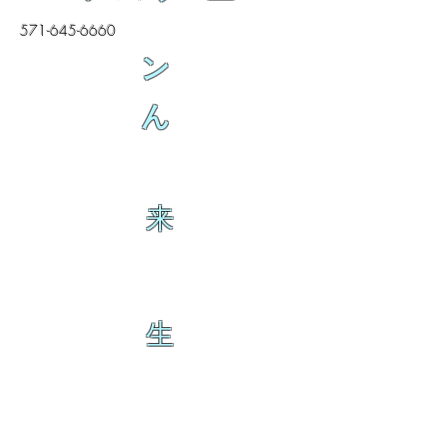
571-645-6660
ン
ん
来
生