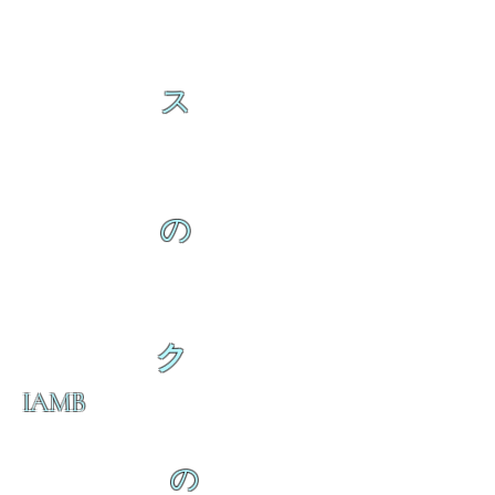
ス
の
ク
IAMB
の