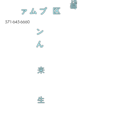
乱
舞
ァムブ 区
571-645-6660
ン
ん
来
生