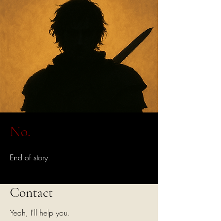
No.
End of story.
Contact
Yeah, I'll help you.