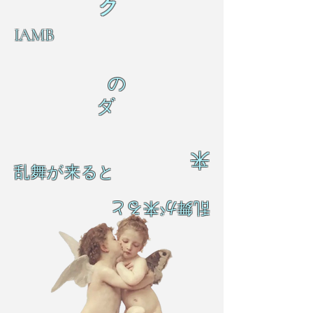
ク
IAMB
の
ダ
来
乱舞が来ると
乱舞が来ると