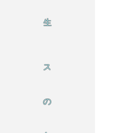
生
ス
の