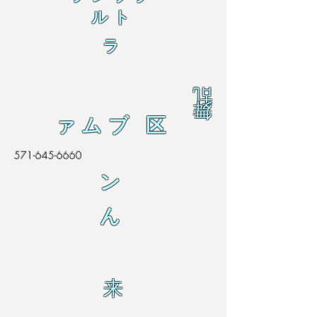
ルト
ラ
乱
舞
ァムブ 区
571-645-6660
ン
ん
来