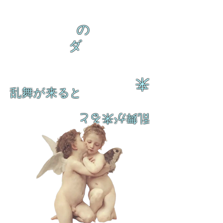
の
ダ
来
乱舞が来ると
乱舞が来ると