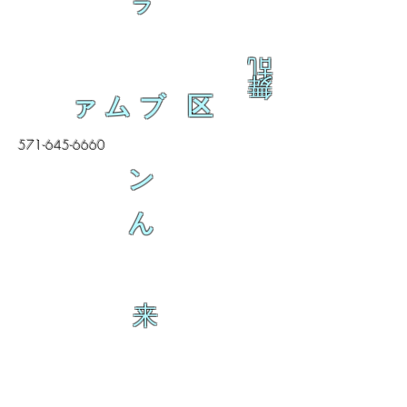
ラ
乱
舞
ァムブ 区
571-645-6660
ン
ん
来