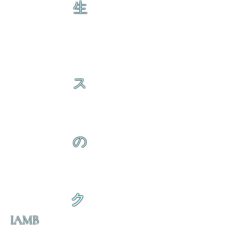
生
ス
の
ク
IAMB