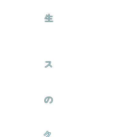
生
ス
の
ク