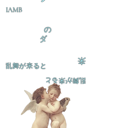
IAMB
の
ダ
来
乱舞が来ると
乱舞が来ると