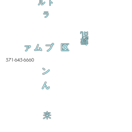
ルト
ラ
乱
舞
ァムブ 区
571-645-6660
ン
ん
来