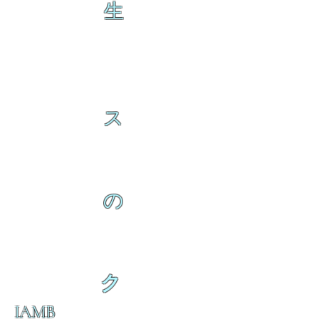
生
ス
の
ク
IAMB