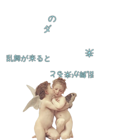
の
ダ
来
乱舞が来ると
乱舞が来ると