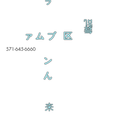
ラ
乱
舞
ァムブ 区
571-645-6660
ン
ん
来