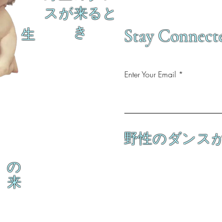
スが来ると
き
Stay Connect
生
Enter Your Email
野性のダンス
の
来