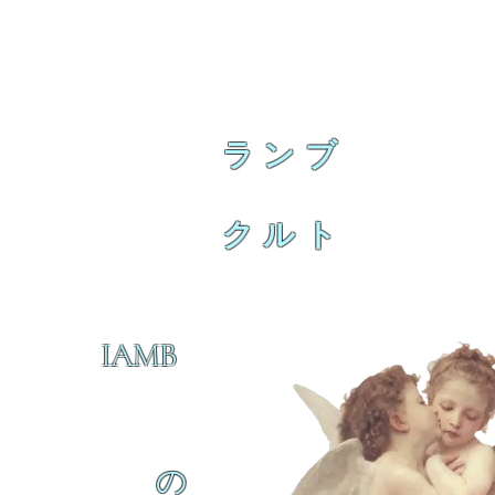
ランブ
クルト
IAMB
の