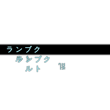
ランブク
ルト
ランブク
乱
ルト