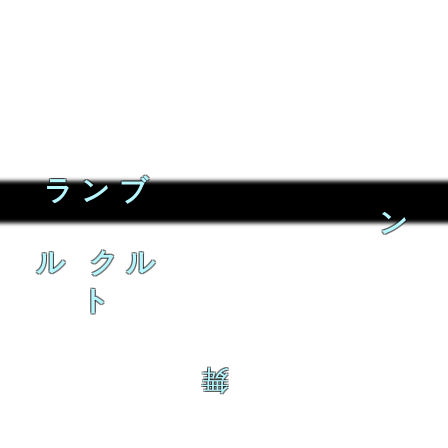
ランブ
ン
ル クル
ト
舞