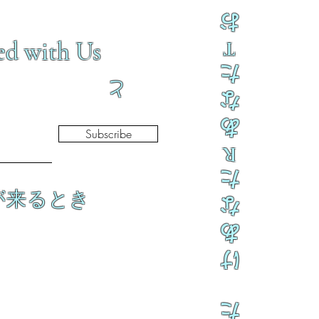
お
ed with Us
T
た
と
な
あ
Subscribe
R
た
が来るとき
な
あ
け
た