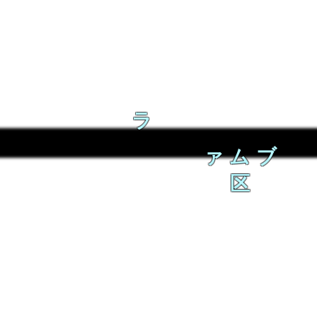
ラ
ァムブ
区