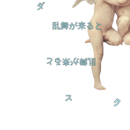
ダ
乱舞が来ると
乱舞が来ると
ス
ク