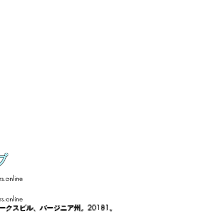
ブ
s.online
s.online
ノークスビル、バージニア州。20181。