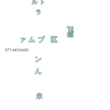
ルト
ラ
乱
舞
ァムブ 区
571-645-6660
ン
ん
来