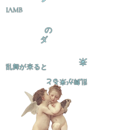
IAMB
の
ダ
来
乱舞が来ると
乱舞が来ると