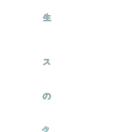
生
ス
の
ク