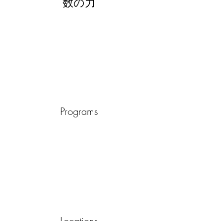
数の力
Programs
Locations