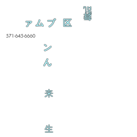
乱
舞
ァムブ 区
571-645-6660
ン
ん
来
生