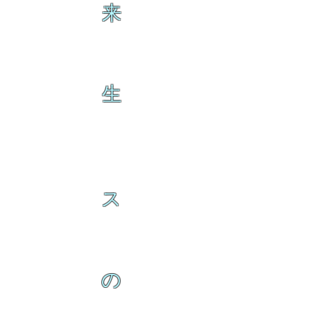
来
生
ス
の