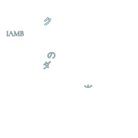
ク
IAMB
の
ダ
来
乱舞が来ると
乱舞が来ると