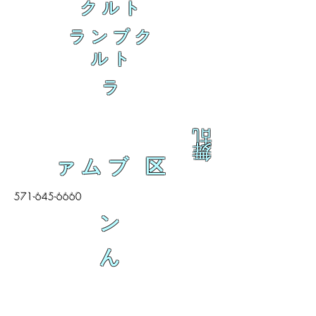
クルト
ランブク
ルト
ラ
乱
舞
ァムブ 区
571-645-6660
ン
ん