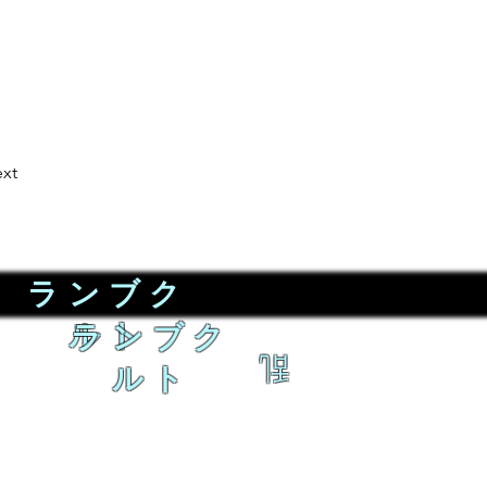
xt
ランブク
ルト
ランブク
乱
ルト