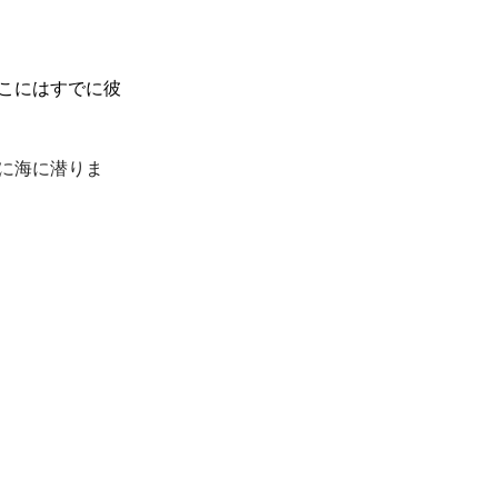
こにはすでに彼
に海に潜りま