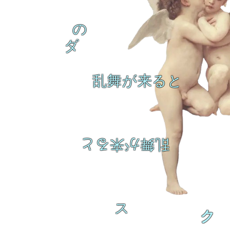
の
ダ
乱舞が来ると
乱舞が来ると
ス
ク