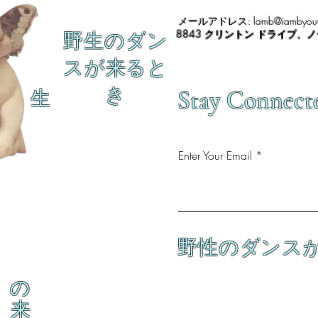
メールアドレス:
lamb@iambyour
8843 クリントン ドライブ、
野生のダン
スが来ると
き
Stay Connect
生
Enter Your Email
野性のダンス
の
来