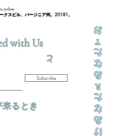
s.online
ノークスビル、バージニア州。20181。
お
ed with Us
T
た
と
な
あ
Subscribe
R
た
が来るとき
な
あ
け