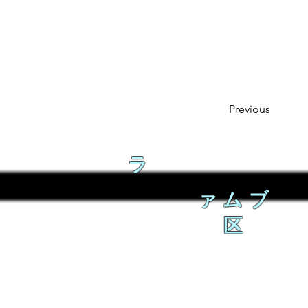
Previous
ラ
ァムブ
区