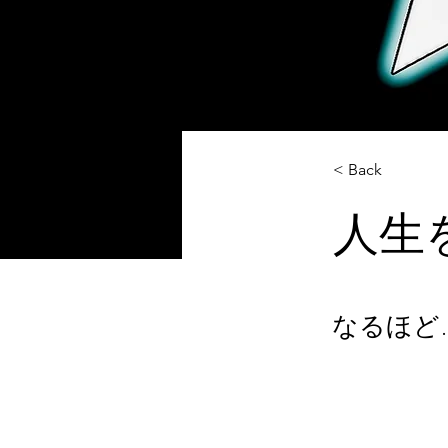
< Back
人生
なるほど..