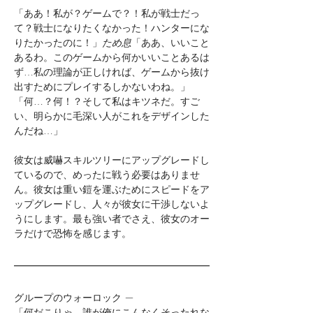
「ああ！私が？ゲームで？！私が戦士だっ
て？戦士になりたくなかった！ハンターにな
りたかったのに！」
ため息
「ああ、いいこと
あるわ。このゲームから何かいいことあるは
ず…私の理論が正しければ、ゲームから抜け
出すためにプレイするしかないわね。」 
「何…？何！？そして私はキツネだ。すご
い、明らかに毛深い人がこれをデザインした
んだね…」
彼女は威嚇スキルツリーにアップグレードし
ているので、めったに戦う必要はありませ
ん。彼女は重い鎧を運ぶためにスピードをア
ップグレードし、人々が彼女に干渉しないよ
うにします。最も強い者でさえ、彼女のオー
ラだけで恐怖を感じます。
グループのウォーロック —
「何だこりゃ、誰が俺にこんなくそったれな