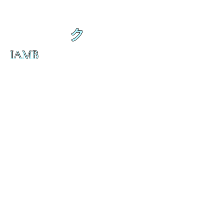
ク
IAMB
の
ダ
来
乱舞が来ると
乱舞が来ると