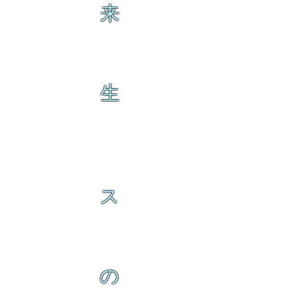
来
生
ス
の