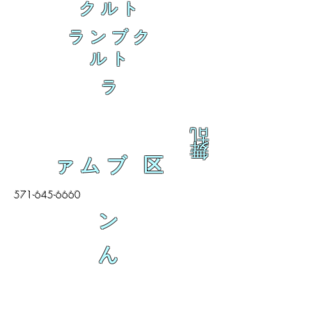
クルト
ランブク
ルト
ラ
乱
舞
ァムブ 区
571-645-6660
ン
ん