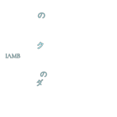
の
ク
IAMB
の
ダ
来
乱舞が来ると