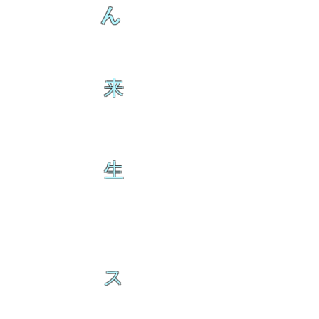
ん
来
生
ス