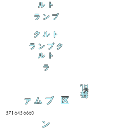
ルト
ランブ
クルト
ランブク
ルト
ラ
乱
舞
ァムブ 区
571-645-6660
ン