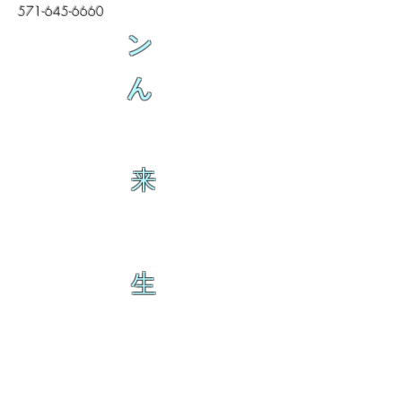
571-645-6660
ン
ん
来
生