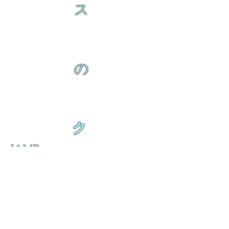
ス
の
ク
IAMB
の
ダ