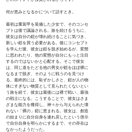
何が恵みとなるかについて話すとき。
最初は重装甲を装備した少女で、そのコンセ
プトは後で議論される。旅を続けるうちに、
彼女は自分の鎧が壊れ続けることに気づき、
新しい鎧を買う必要がある。後にコンセプト
を学んだ後、彼女は鎧を脱ぎ始めるが、変態
に思われたり、他の変態が自分にもっと注目
するのではないかと心配する。そこで彼女
は、同じ道をたどる他の男女が鎧をほぼ裸に
なるまで脱ぎ、そのように戦うのを見つけ
る。最終的には、恥ずかしさと、鎧が人の物
体にすぎない物質として見られたくないとい
う旅を経て、彼女は最後には裸で戦い、最強
の戦士になる。こうすることで、彼女はさま
ざまな能力を獲得し、神々から与えられた壊
れない「裸の」鎧に恵まれる。彼女は、創造
の始まりに自分自身を連れ戻したという啓示
で自分自身を明らかにするまで、その存在は
なかったようだった。