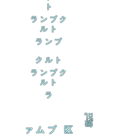
ト
ランブク
ルト
ランブ
クルト
ランブク
ルト
ラ
乱
舞
ァムブ 区