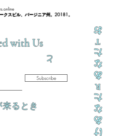
s.online
ノークスビル、バージニア州。20181。
お
ed with Us
T
た
と
な
あ
Subscribe
R
た
が来るとき
な
あ
け