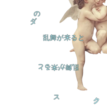
の
ダ
乱舞が来ると
乱舞が来ると
ス
ク