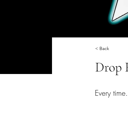
< Back
Drop 
Every time.