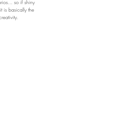
os... so if shiny 
 is basically the 
reativity.