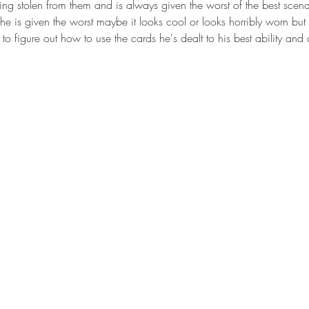
ng stolen from them and is always given the worst of the best scenari
e is given the worst maybe it looks cool or looks horribly worn but it
o figure out how to use the cards he's dealt to his best ability and c