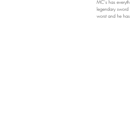
MC's has everythi
legendary sword h
worst and he has t