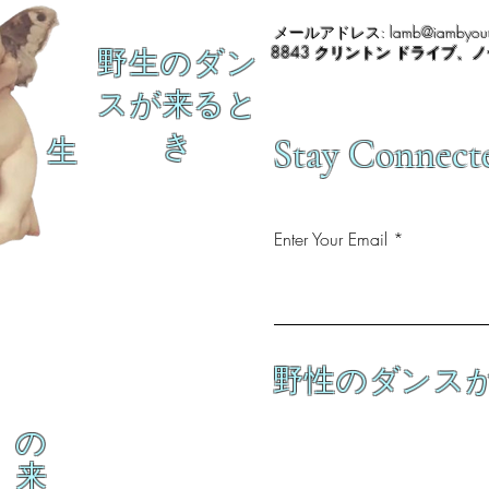
メールアドレス:
lamb@iambyour
8843 クリントン ドライブ、
野生のダン
スが来ると
き
Stay Connect
生
Enter Your Email
野性のダンス
の
来