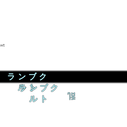
xt
ランブク
ルト
ランブク
乱
ルト