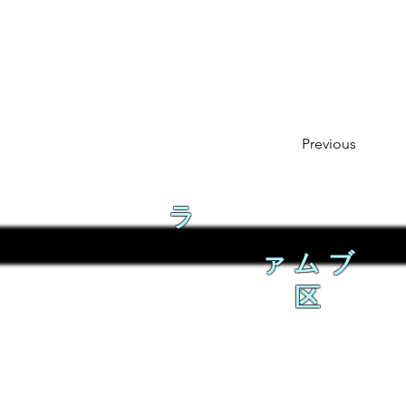
Previous
ラ
ァムブ
区