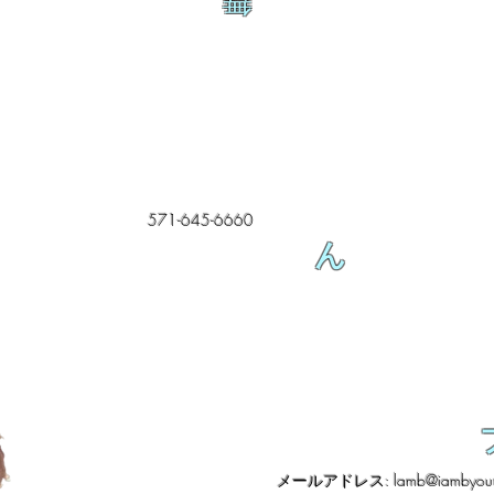
舞
571-645-6660
ん
メールアドレス:
lamb@iambyour