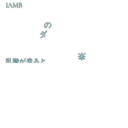
IAMB
の
ダ
来
乱舞が来ると
乱舞が来ると