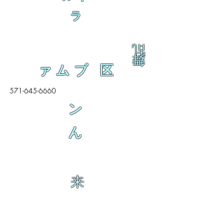
ラ
乱
舞
ァムブ 区
571-645-6660
ン
ん
来