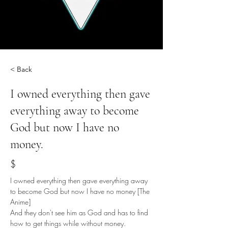
< Back
I owned everything then gave
everything away to become
God but now I have no
money.
$
I owned everything then gave everything away 
to become God but now I have no money [The 
Anime]
And they don't see him as God and has to find 
how to get things while without money.