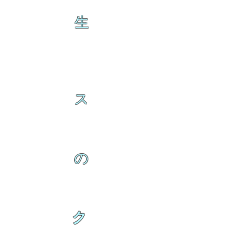
生
ス
の
ク