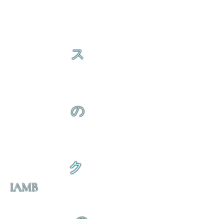
ス
の
ク
IAMB