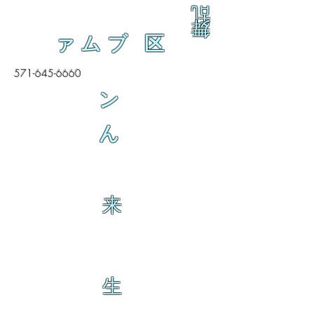
乱
舞
ァムブ 区
571-645-6660
ン
ん
来
生