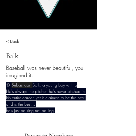
< Back
Balk
Baseball was never beautiful, you
imagined it.
⇧X 
Sebastiaan
Balk, a young boy with a
He's always the pitcher, he's never pitched in 
his entire career, yet is claimed to be the best 
and is the best... 
he's just balking not balling.
Power in Numbers