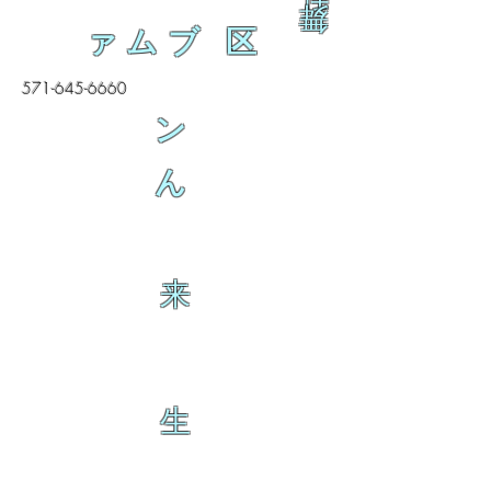
舞
ァムブ 区
571-645-6660
ン
ん
来
生