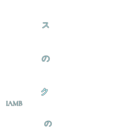
ス
の
ク
IAMB
の