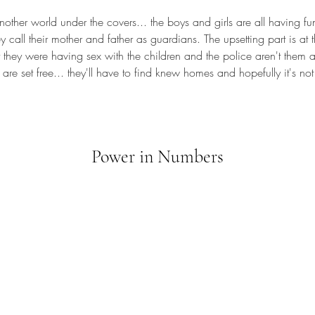
nother world under the covers... the boys and girls are all having fu
 call their mother and father as guardians. The upsetting part is at 
t they were having sex with the children and the police aren't them 
are set free... they'll have to find knew homes and hopefully it's not
Power in Numbers