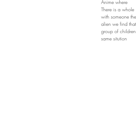
Anime where 
There is a whole 
with someone they
alien we find tha
group of children 
same sitution