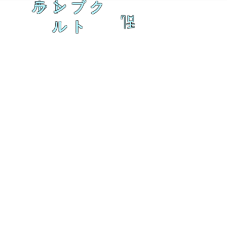
ルト
ランブク
乱
ルト