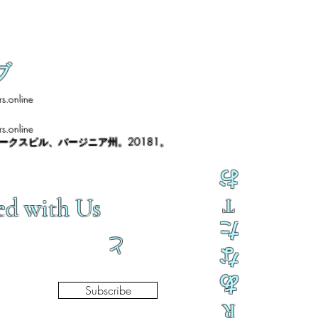
ブ
s.online
s.online
ノークスビル、バージニア州。20181。
お
ed with Us
T
た
と
な
あ
Subscribe
R