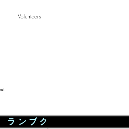
Volunteers
xt
ランブク