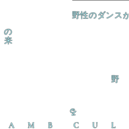
野性のダンス
の
来
野
る
L A M B C U L