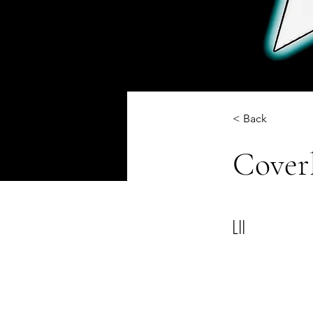
< Back
Cover
LII