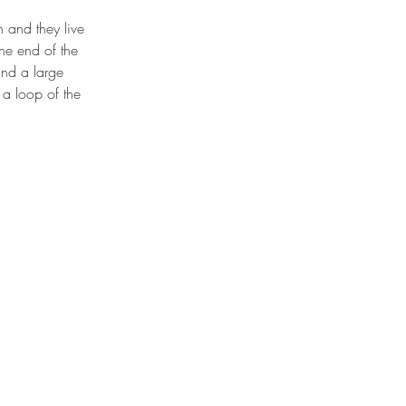
n and they live 
the end of the 
and a large 
 a loop of the 