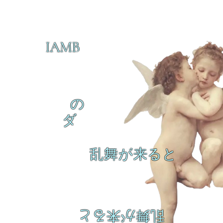
IAMB
の
ダ
乱舞が来ると
乱舞が来ると