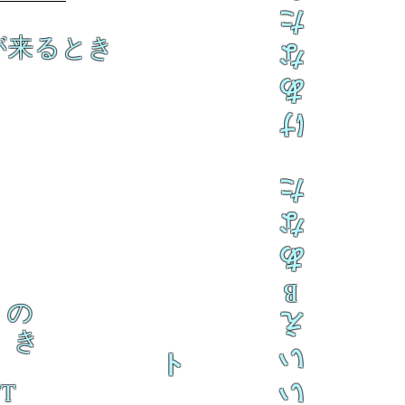
た
が来るとき
な
あ
け
た
な
あ
B
の
え
き
い
ト
 T
い