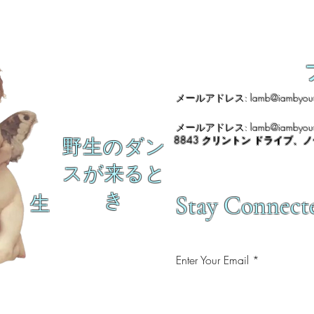
メールアドレス:
lamb@iambyour
メールアドレス:
lamb@iambyour
8843 クリントン ドライブ、
野生のダン
スが来ると
き
Stay Connect
生
Enter Your Email