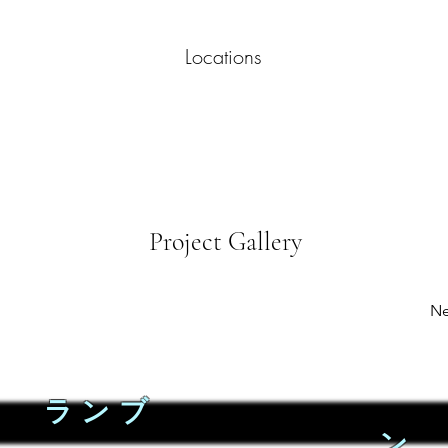
Locations
Project Gallery
Ne
ランブ
ン