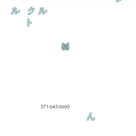
ル クル
ト
舞
571-645-6660
ん