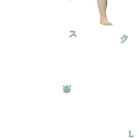
ス
ク
来