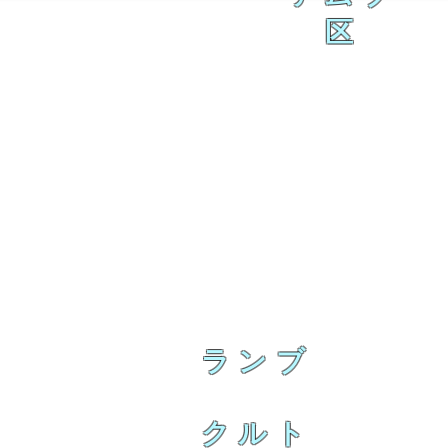
区
ランブ
クルト