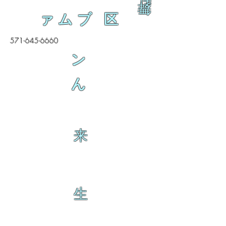
舞
ァムブ 区
571-645-6660
ン
ん
来
生