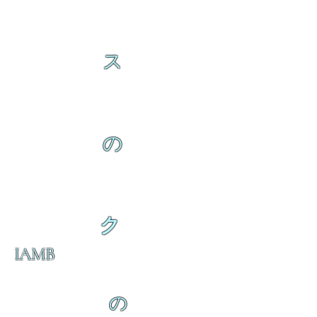
ス
の
ク
IAMB
の