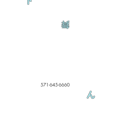
ト
舞
571-645-6660
ん