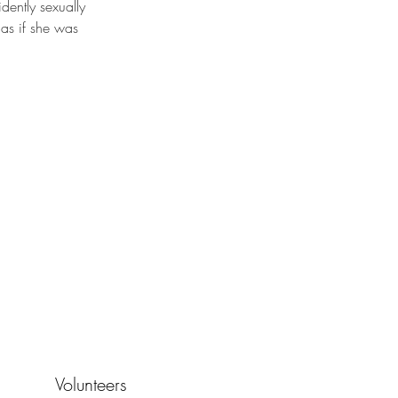
dently sexually 
 as if she was 
Volunteers