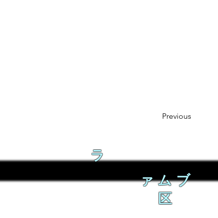
Previous
ラ
ァムブ
区