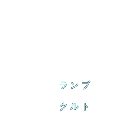
ランブ
クルト