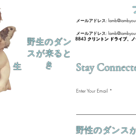
メールアドレス:
lamb@iambyour
メールアドレス:
lamb@iambyour
8843 クリントン ドライブ、
野生のダン
スが来ると
き
Stay Connect
生
Enter Your Email
野性のダンス