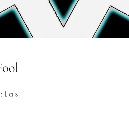
Fool
 Lia's