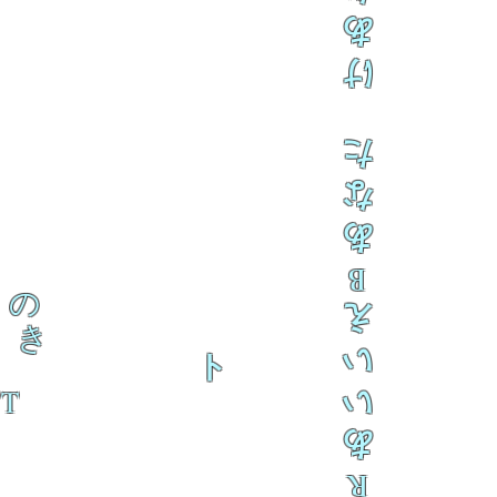
あ
け
た
な
あ
B
の
え
き
い
ト
 T
い
あ
R