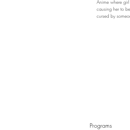
Anime where girl 
causing her to be
cursed by someon
Programs