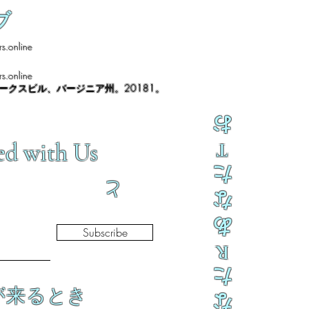
ブ
s.online
s.online
ノークスビル、バージニア州。20181。
お
ed with Us
T
た
と
な
あ
Subscribe
R
た
が来るとき
な