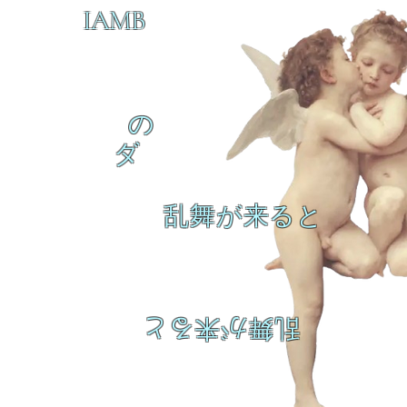
IAMB
の
ダ
乱舞が来ると
乱舞が来ると