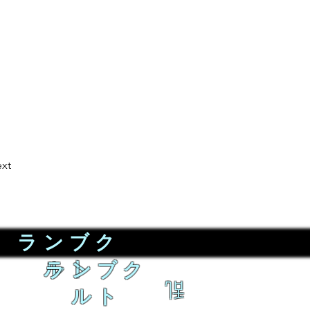
xt
ランブク
ルト
ランブク
乱
ルト