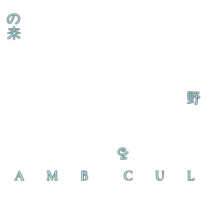
の
来
野
る
L A M B C U L