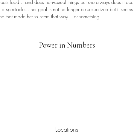
eats food... and does non-sexual things but she always does it acci
 a spectacle... her goal is not no longer be sexualized but it seems
e that made her to seem that way... or something...
Power in Numbers
Locations