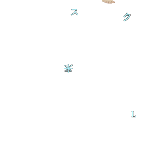
ス
ク
来