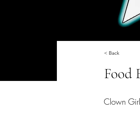
< Back
Food 
Clown Girl: