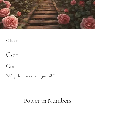
< Back
Geir
Geir
"Why did he switch gears?!"
Power in Numbers