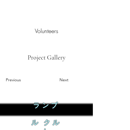
Volunteers
Project Gallery
Previous
Next
ランブ
ル クル