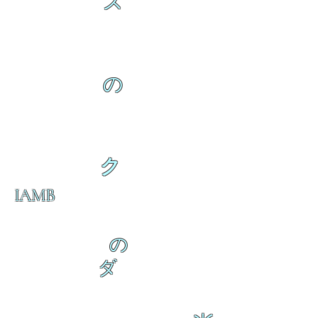
ス
の
ク
IAMB
の
ダ