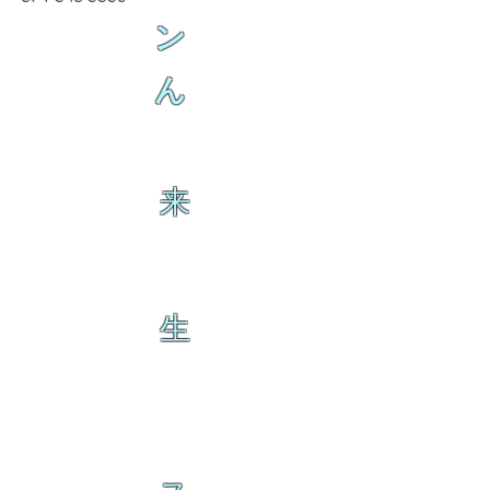
ン
ん
来
生