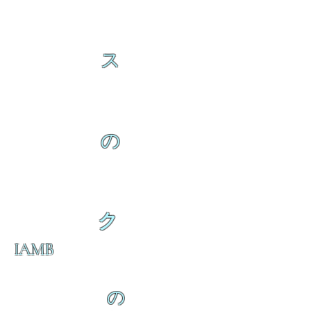
ス
の
ク
IAMB
の