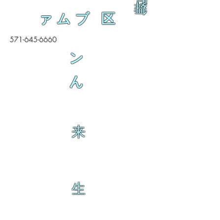
舞
ァムブ 区
571-645-6660
ン
ん
来
生