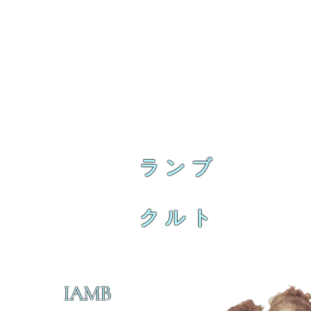
ランブ
クルト
IAMB