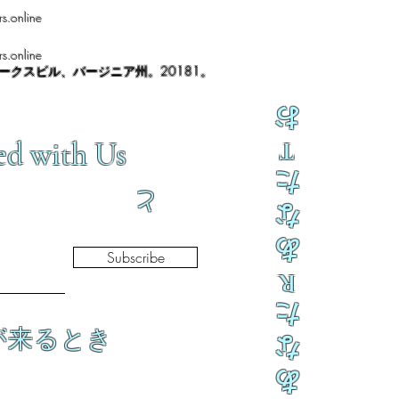
s.online
s.online
ノークスビル、バージニア州。20181。
お
ed with Us
T
た
と
な
あ
Subscribe
R
た
が来るとき
な
あ