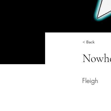
< Back
Nowher
Fleigh