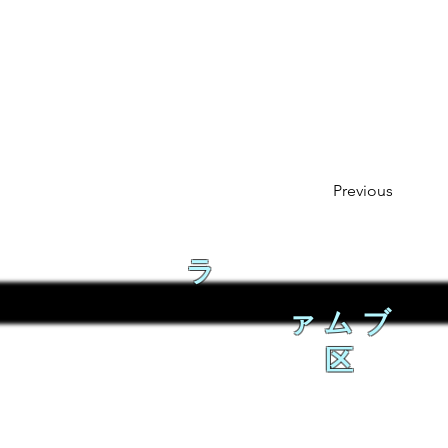
Previous
ラ
ァムブ
区