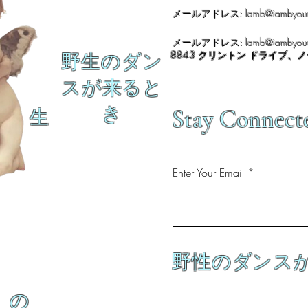
メールアドレス:
lamb@iambyour
メールアドレス:
lamb@iambyour
8843 クリントン ドライブ、
野生のダン
スが来ると
き
Stay Connect
生
Enter Your Email
野性のダンス
の