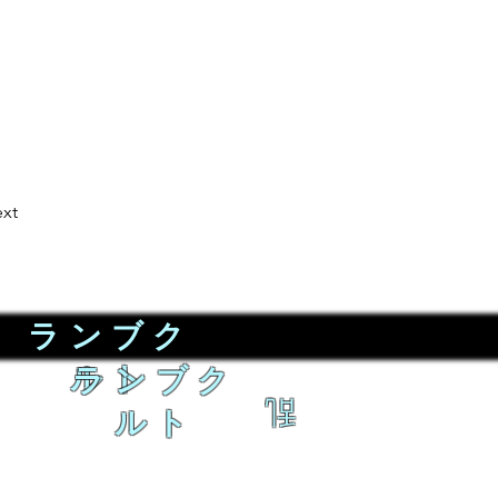
xt
ランブク
ルト
ランブク
乱
ルト