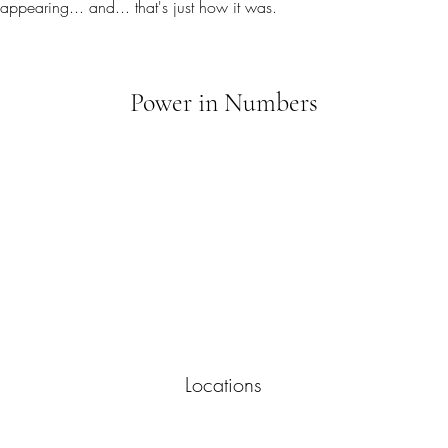
appearing... and... that's just how it was.
Power in Numbers
Locations