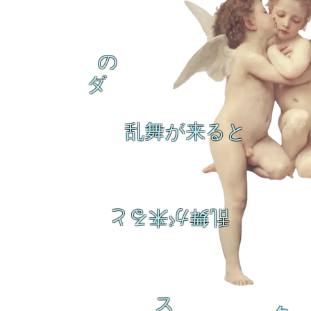
の
ダ
乱舞が来ると
乱舞が来ると
ス