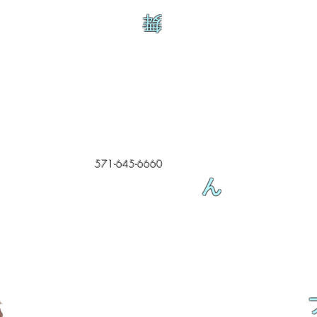
舞
571-645-6660
ん