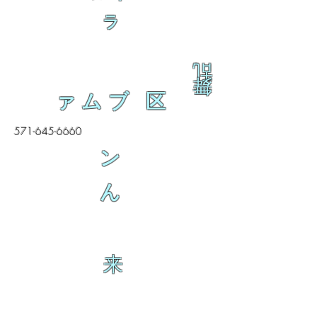
ラ
乱
舞
ァムブ 区
571-645-6660
ン
ん
来