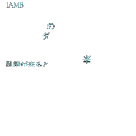
IAMB
の
ダ
来
乱舞が来ると
乱舞が来ると