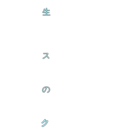
生
ス
の
ク