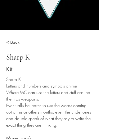
< Back
Sharp K
K#
Sharp K
Letters and numbers and symbols anime
Where MC can use the letters and stuff around 
them as weapons. 
Eventually he learns to use the words coming 
out of his or others mouths, even the undertones 
and double speak of what they say to write the 
exact thing they are thinking.
Makes manji's