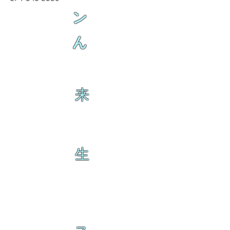
ン
ん
来
生