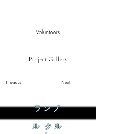
Volunteers
Project Gallery
Previous
Next
ランブ
ル クル