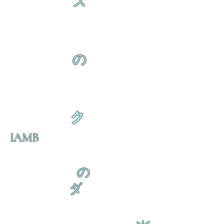
ス
の
ク
IAMB
の
ダ