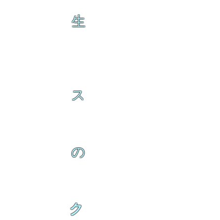
生
ス
の
ク