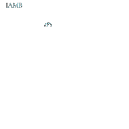
IAMB
の
ダ
来
乱舞が来ると
乱舞が来ると