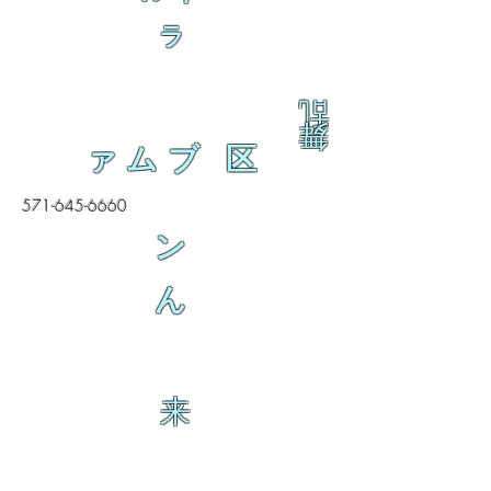
ラ
乱
舞
ァムブ 区
571-645-6660
ン
ん
来