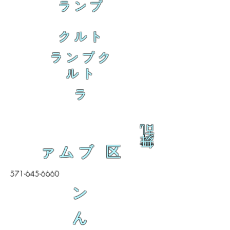
ランブ
クルト
ランブク
ルト
ラ
乱
舞
ァムブ 区
571-645-6660
ン
ん