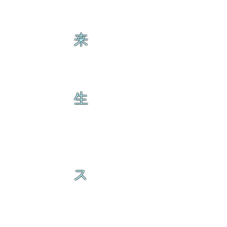
来
生
ス