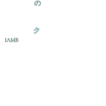
の
ク
IAMB
の
ダ
来
乱舞が来ると
乱舞が来ると