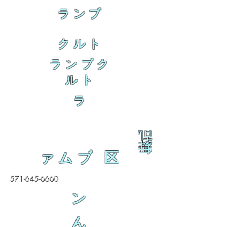
ランブ
クルト
ランブク
ルト
ラ
乱
舞
ァムブ 区
571-645-6660
ン
ん