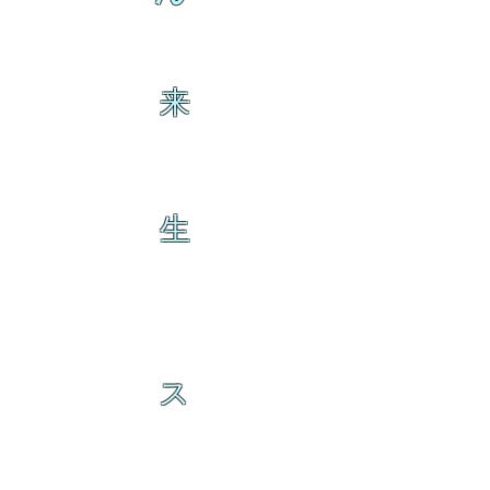
来
生
ス