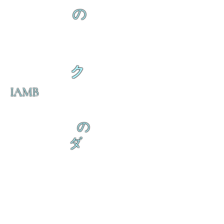
の
ク
IAMB
の
ダ
来
乱舞が来ると
乱舞が来ると