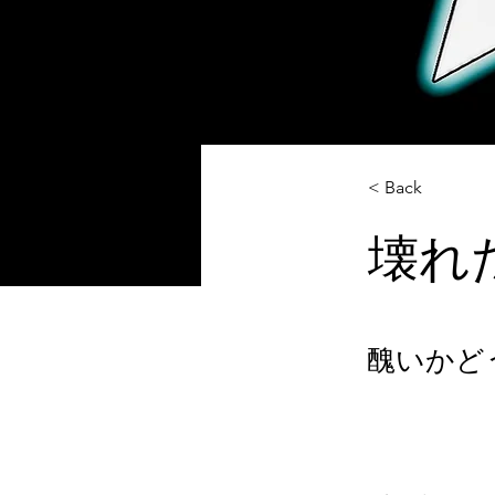
< Back
壊れ
醜いかど