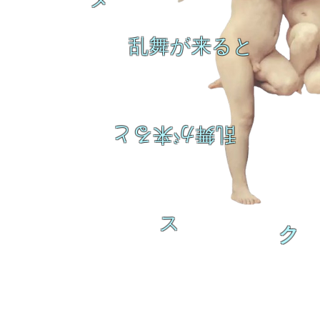
乱舞が来ると
乱舞が来ると
ス
ク