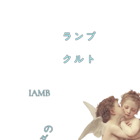
ランブ
クルト
IAMB
の
ダ