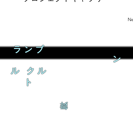
Ne
ランブ
ン
ル クル
ト
舞