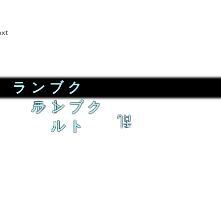
xt
ランブク
ルト
ランブク
乱
ルト