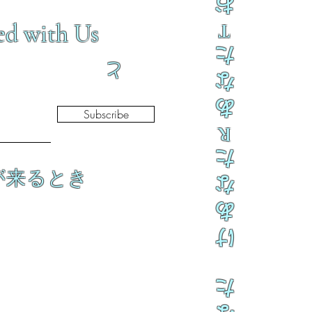
お
ed with Us
T
た
と
な
あ
Subscribe
R
た
が来るとき
な
あ
け
た