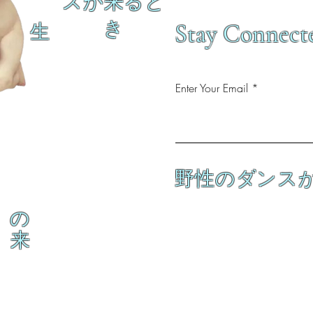
スが来ると
き
Stay Connect
生
Enter Your Email
野性のダンス
の
来