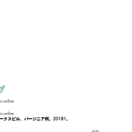
ブ
s.online
s.online
ノークスビル、バージニア州。20181。