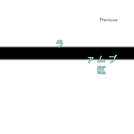
Previous
ラ
ァムブ
区