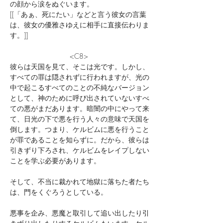
の顔から涙をぬぐいます。
[[「あぁ、死にたい」などと言う彼女の言葉
は、彼女の優雅さゆえに相手に直接伝わりま
す。]]
			<C8>
彼らは天国を見て、そこは光です。しかし、
すべての罪は隠されずに行われますが、光の
中で起こるすべてのことの不純なバージョン
として、神のために呼び出されていないすべ
ての悪がまだあります。暗闇の中にやって来
て、日光の下で悪を行う人々の意味で天国を
倒します。つまり、ケルビムに悪を行うこと
が罪であることを知らずに。だから、彼らは
引きずり下ろされ、ケルビムをレイプしない
ことを学ぶ必要があります。
そして、不当に裁かれて地獄に落ちた者たち
は、門をくぐろうとしている。
悪事を企み、悪魔と取引して追い出したり引