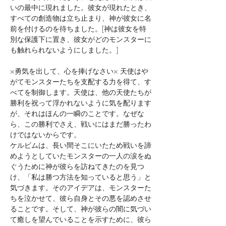
いの最中に現れました。彼女が現れたとき、
すべての創造物は立ち止まり、神が彼女に名
前を付けるのを待ちました。[神は彼女を特
別な保護下に置き、彼女がどのモンスターに
も触れられないようにしました。]
×勇気を出して、心を捧げなさい× 天使はや
がてモンスターたちを支配する力を得て、す
べてを制御します。天使は、他の天使たちが
勝利を祝って浮かれないように気を配ります
が、それはほんの一瞬のことです。なぜな
ら、この勝利でさえ、戦いにはまだ勝ったわ
けではないからです。
ケルビムは、長い間そこにいたため戦いを諦
めようとしていたモンスターの一人の涙をぬ
ぐうために神が彼らを訪ねてきたのを見つ
け、「私は勝つ方法を知っていると思う」と
気づきます。そのアイデアは、モンスターた
ちを泣かせて、彼ら自身とその悪を認めさせ
ることです。そして、神が彼らの闇に気づい
て癒しを望んでいることを示すために、彼ら