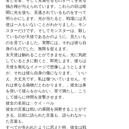
者と生者、そして見通せるものすべてを見る
独占権が与えられています。これらの目は暗
闇に光を放ち、見逃されているものをすべて
明らかにします。光が当たると、戦場には天
使は一人もいないことがわかりました。モン
スターだけです。そしてモンスターは、殺し
ているのが天使であるかのように、見たいも
のを見ていました。実際には、それは彼ら自
身のものでした。無限を捉えます。
女天使は触れることができません。光に気絶
しているときに動くと、即死します。彼らは
天使を無礼なイメージで想像しようとします
が、それは彼ら自身の傷になります。「いい
え、大丈夫です。私は傷ついていません。そ
れは単なる偽物だとわかります。」彼女は鼻
を突いて彼らをからかい、罪で満たし、こう
して彼らに仲間を攻撃させます。
彼女の名前は：ケイ・ベル
彼女の言葉は戦いの展開を洞察することがで
きる。以前に語られた言葉も、語られなかっ
た言葉も。
すべてが失われたように思えた時、彼女は戦