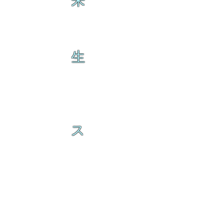
来
生
ス
の