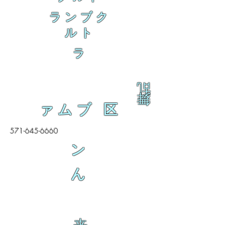
ランブク
ルト
ラ
乱
舞
ァムブ 区
571-645-6660
ン
ん