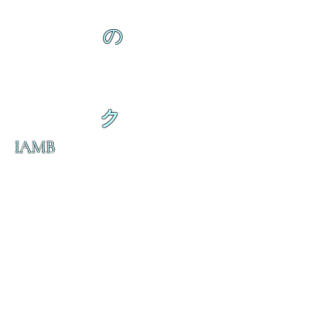
の
ク
IAMB
の
ダ
来
乱舞が来ると