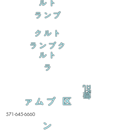
ルト
ランブ
クルト
ランブク
ルト
ラ
乱
舞
ァムブ 区
571-645-6660
ン