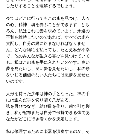
したりすることを理解するでしょう。
今ではどこに行ってもこの糸を見つけ、人々
の心、精神、魂を弄ぶことができます...もち
ろん、私はこれに善を求めています。永遠の
平和を維持したいのであれば、すべての糸を
支配し、自分の網に絡まなければなりませ
ん。どんな犠牲を払っても、たとえ私が不幸
で、他のみんなが生きる喜びを見つけていて
も。私はこの糸を手に入れたいのです。良い
夢を見たいし、良い夢を見せたいし、私の糸
をいじる価値のない人たちには悪夢を見せた
いのです。
人形を持った少年は神の手となった。神の手
には歪んだ手を切り裂く爪がある。
弦を再びつなぎ、結び目を作り、歯で引き裂
き、私が配布または自分で保持できる弦であ
なたがどこに行き着くかを決定します。
私は修理するために楽器を演奏するのか、そ