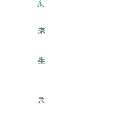
ん
来
生
ス