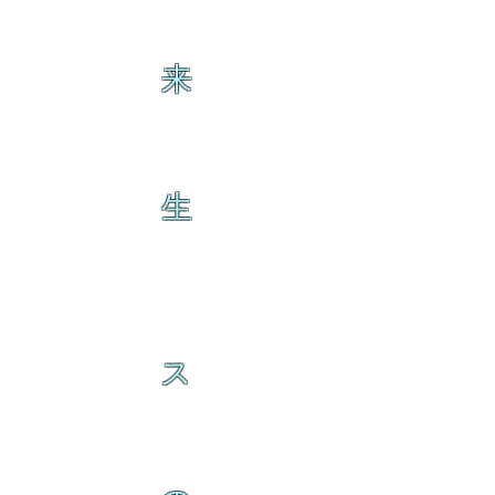
来
生
ス