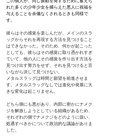
この個人が、同じ振動を発するために蓄えら
れた多くの少年少女を捕らえた悪人に祝福を
与えることを余儀なくされるときも同様で
す。
彼らはその感覚を楽しんだが、メインのスラ
ッグからそれを再現する方法を見つけること
はできなかった。そのため、何かが起こった
としても、彼らはその感覚に取り憑かれすぎ
ていて、他の人にその感覚を作り出す方法を
見つけ出す努力をせず、それを見つけると言
いながら決して見つけない。
メタルスラッグは時間と願望を前進させま
す。メタルスラッグなしでは進化や発展に大
きな変化は起こりません。
どちら側にも悪があり、内部に密かにナメク
ジを解放しようとしている組織があるため、
それぞれの側でナメクジをどのように扱い、
処遇すべきかについて政治的な議論がありま
した。