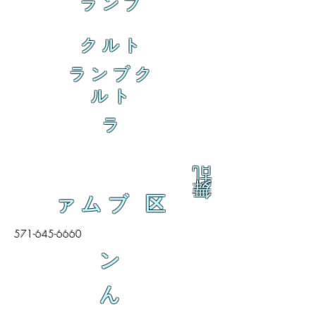
ランブ
クルト
ランブク
ルト
ラ
乱
舞
ァムブ 区
571-645-6660
ン
ん