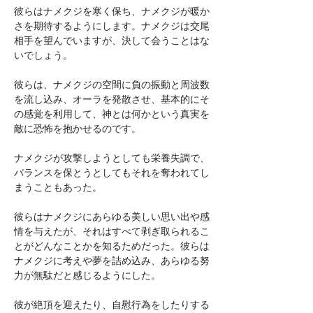
彼らはナメクジを寒く保ち、ナメクジが暖か
さを期待するようにします。ナメクジは交尾
相手を望んでいますが、決して会うことはな
いでしょう。
彼らは、ナメクジの空間に負の振動と周波数
を流し込み、オーラを発散させ、基本的にそ
の感覚を利用して、神とは何かという真実を
敵に恐怖を抱かせるのです。
ナメクジが攻撃しようとしても栄養失調で、
バランスを保とうとしてもそれを奪われてし
まうこともあった。
彼らはナメクジにあらゆる美しい思い出や感
情を与えたが、それはすべて剥ぎ取られるこ
とがどんなことかを知るためだった。彼らは
ナメクジに考えや夢を詰め込み、あらゆる努
力が無駄だと感じるようにした。
彼が絶頂を迎えたり、自慰行為をしたりする