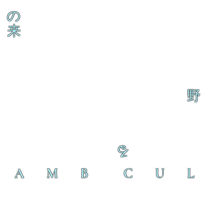
の
来
野
る
L A M B C U L