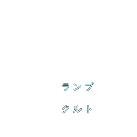
ランブ
クルト