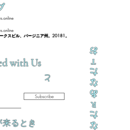
ブ
s.online
s.online
ノークスビル、バージニア州。20181。
お
ed with Us
T
た
と
な
あ
Subscribe
R
た
が来るとき
な