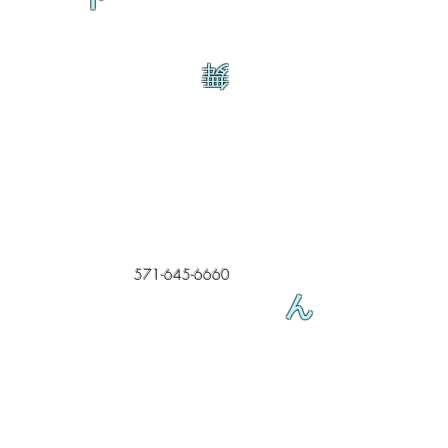
舞
571-645-6660
ん