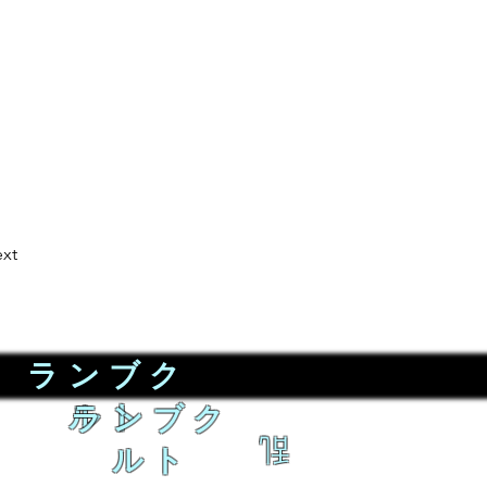
xt
ランブク
ルト
ランブク
乱
ルト