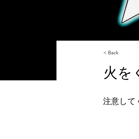
< Back
火を
注意して