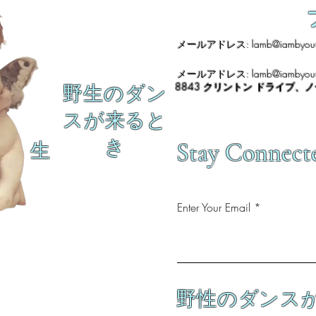
メールアドレス:
lamb@iambyour
メールアドレス:
lamb@iambyour
8843 クリントン ドライブ、
野生のダン
スが来ると
き
Stay Connect
生
Enter Your Email
野性のダンス