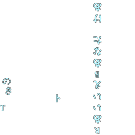
あ
け
た
な
あ
B
の
え
き
い
ト
 T
い
あ
R