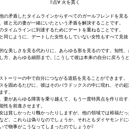
8点∀ 火を貫く
他の矛盾したタイムラインからすべてのガールフレンドを見る
、彼と元の妻が一緒にいたという矛盾を解決することです。
のタイムラインに到達するためにデートを重ねることです。
と同じように、デートした女性もしていない女性もすべて見抜
的な美しさを見る代わりに、あらゆる形を見るのです。知性、
し方、あらゆる細部まで。[こうして彼は本来の自分に戻ろう
のストーリーの中で自分につながる道筋を見ることができます。
スを固めるたびに、彼はそのパラドックスの中に現れ、その起
ます。
、妻があらゆる障害を乗り越えて、もう一度特異点を作り出す
能性を前進させます。
女は貧しかったり醜かったりしますが、他の領域では裕福だっ
など。これらは偽りなのでしょうか、それともダイヤモンドに
いで物事がこうなってしまったのでしょうか?