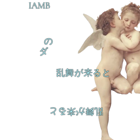
IAMB
の
ダ
乱舞が来ると
乱舞が来ると