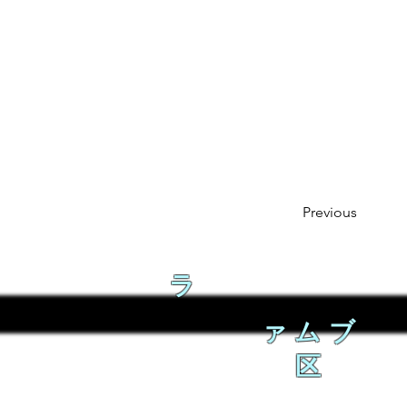
Previous
ラ
ァムブ
区