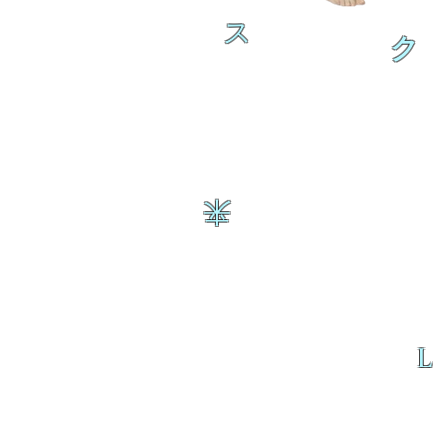
ス
ク
来