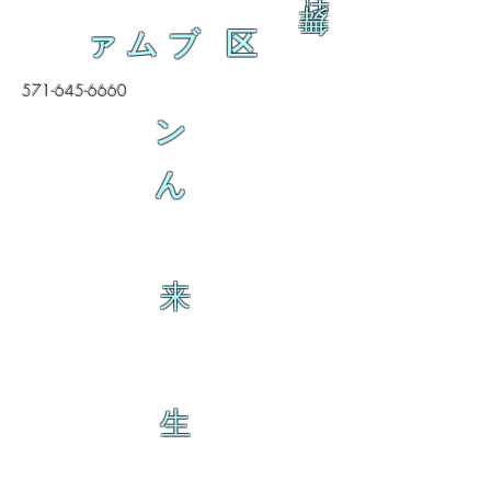
舞
ァムブ 区
571-645-6660
ン
ん
来
生