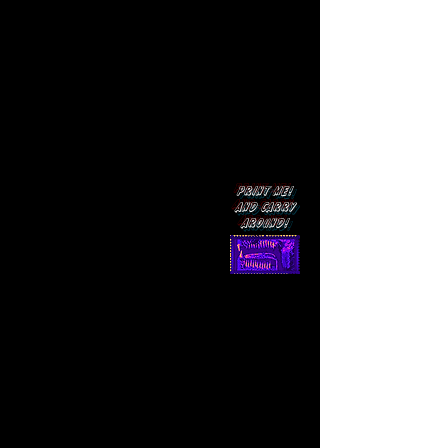
Print me!
and carry
around!