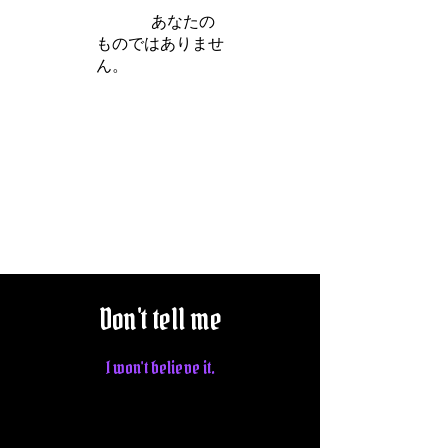
iamb は
あなたの
ものではありませ
ん。
さらに詳しく
Don't tell me
I won't believe it.