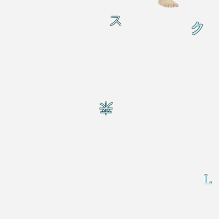
ス
ク
来