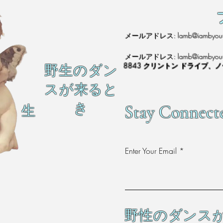
メールアドレス:
lamb@iambyour
メールアドレス:
lamb@iambyour
8843 クリントン ドライブ、
野生のダン
スが来ると
き
Stay Connect
生
Enter Your Email
野性のダンス