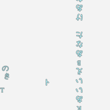
あ
け
た
な
あ
B
の
え
き
い
ト
 T
い
あ
R