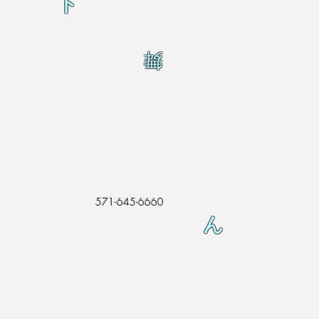
ト
舞
571-645-6660
ん