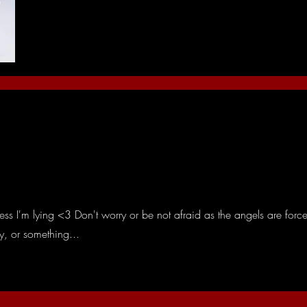
ss I'm lying <3 Don't worry or be not afraid as the angels are forced
, or something...