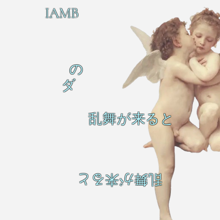
IAMB
の
ダ
乱舞が来ると
乱舞が来ると