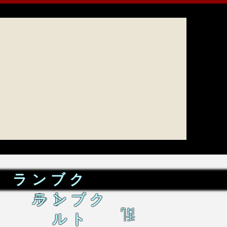
ランブク
ルト
ランブク
乱
ルト