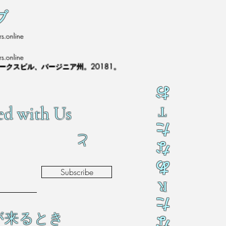
ブ
s.online
s.online
ノークスビル、バージニア州。20181。
お
ed with Us
T
た
と
な
あ
Subscribe
R
た
が来るとき
な