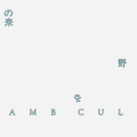
の
来
野
る
L A M B C U L