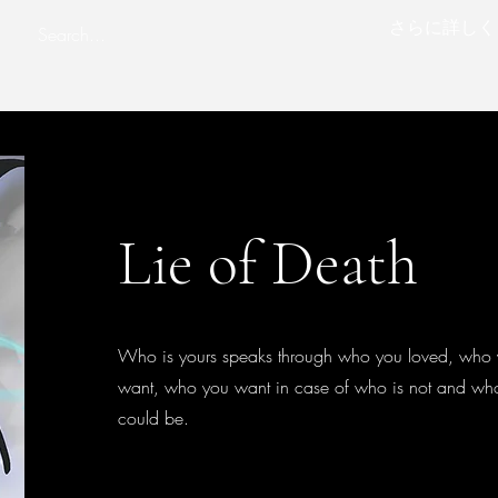
さらに詳しく
Lie of Death
Who is yours speaks through who you loved, who
want, who you want in case of who is not and who
could be.