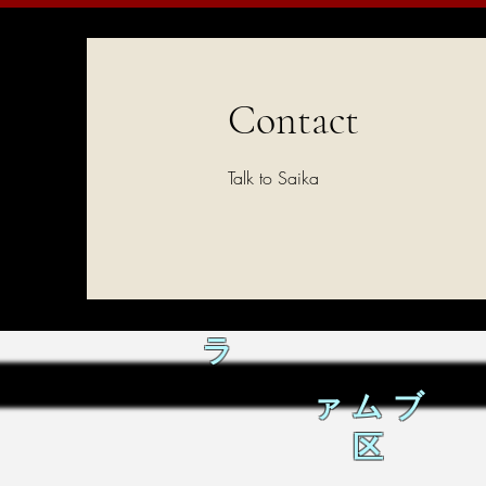
Contact
Talk to Saika
ラ
ァムブ
区