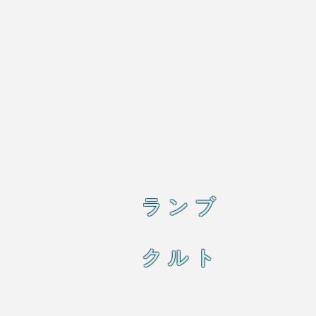
ランブ
クルト