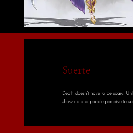
Suerte
Death doesn't have to be scary. Unle
show up and people perceive to say