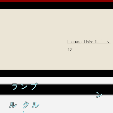
Because, I think it's funny!
17
ランブ
ン
ル クル