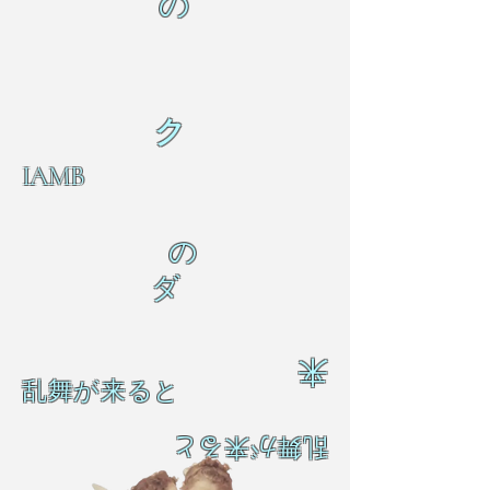
の
ク
IAMB
の
ダ
来
乱舞が来ると
乱舞が来ると