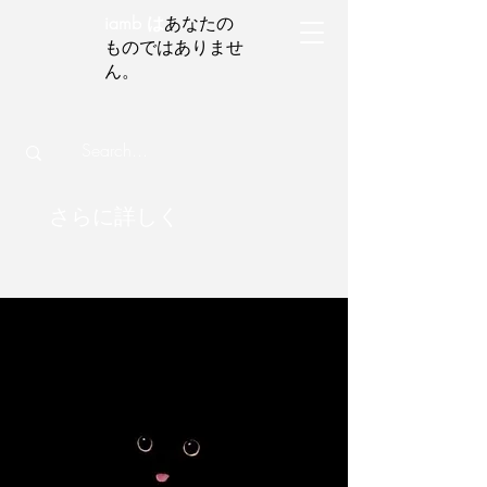
iamb は
あなたの
ものではありませ
ん。
さらに詳しく