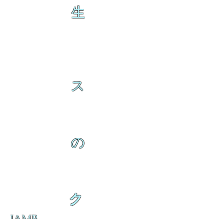
生
ス
の
ク