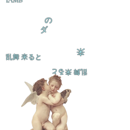
IAMB
の
ダ
来
乱舞 来ると
乱舞 来ると