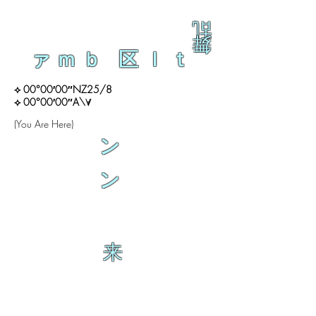
乱
舞
ァｍｂ 区ｌｔ
⟡ 00°00′00″NZ25/8
⟡ 00°00′00″A\∀
(You Are Here)
ン
ン
来