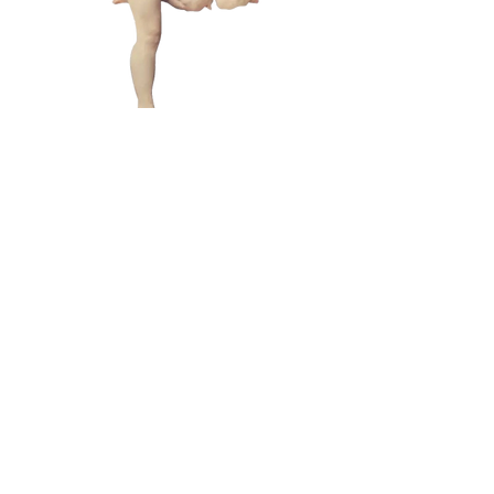
L A M
B C U
L T
lamb@iambyours.online
ブ
\VMVMMVMV/
O
T
の
U
き
R
U