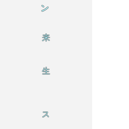
ン
来
生
ス