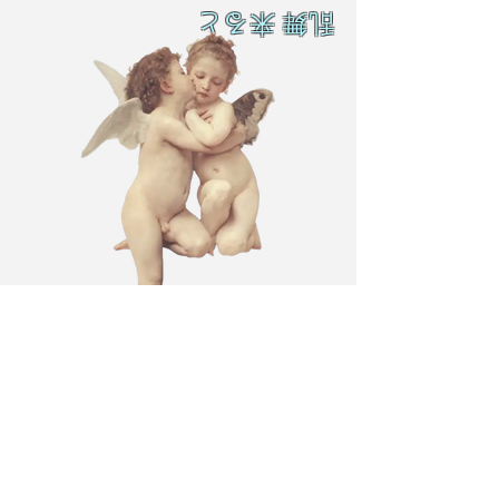
乱舞 来ると
L A M
B C U
L T