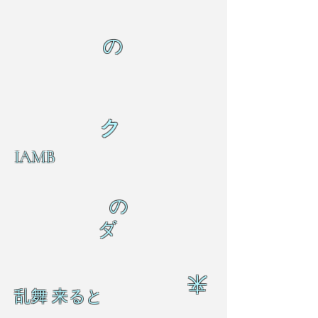
の
ク
IAMB
の
ダ
来
乱舞 来ると