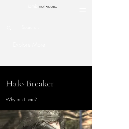
iamb
not yours.
Explore More
Halo Breaker
Why am I here?