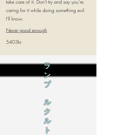
take care of it. Don't try and say you're
caring for it while doing something evil.
I'll know.
Never good enough
5403kr
ラ
ン
ブ
ル
ク
ル
ト