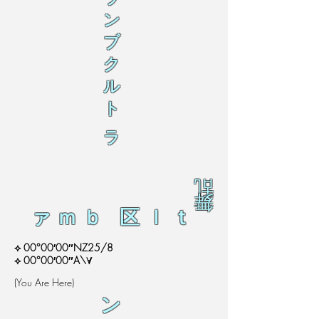
ン
ブ
ク
ル
ト
ラ
乱
舞
ァｍｂ 区ｌｔ
⟡ 00°00′00″NZ25/8
⟡ 00°00′00″A\∀
(You Are Here)
ン