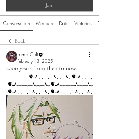
Join
Conversation
Medium
Data
Victories
System
Back
Lamb Cult
February 13, 2025
2000 years from then to now.
ﮩـﮩﮩ٨ـ🫀ﮩ٨ـﮩﮩ٨ـﮩـﮩﮩ٨ـ🫀
ﮩ٨ـﮩﮩ٨ـﮩـﮩﮩ٨ـ🫀ﮩ٨ـﮩﮩ٨ـﮩـﮩﮩ٨ـ🫀
ﮩ٨ـﮩﮩ٨ـﮩـﮩﮩ٨ـ🫀ﮩ٨ـﮩﮩ٨ـﮩـﮩﮩ٨ـ🫀