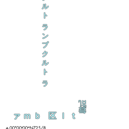
ル
ト
ラ
ン
ブ
ク
ル
ト
ラ
乱
舞
ァｍｂ 区ｌｔ
⟡ 00°00′00″NZ25/8