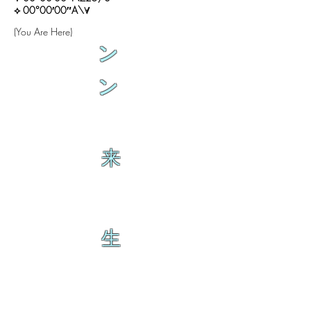
⟡ 00°00′00″A\∀
(You Are Here)
ン
ン
来
生