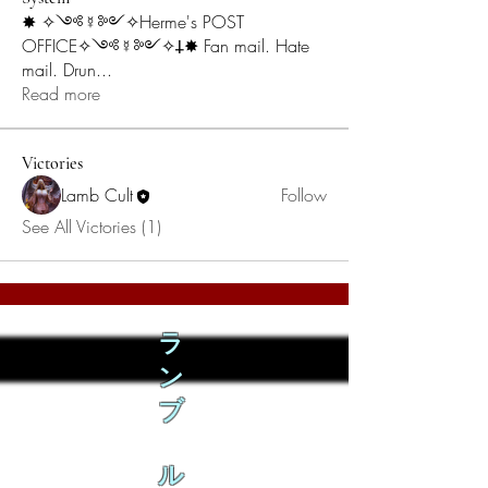
✸ ✧༺☿༻✧Herme's POST
OFFICE✧༺☿༻✧𐕣✸ Fan mail. Hate
mail. Drun
...
Read more
Victories
Lamb Cult
Follow
See All Victories (1)
ラ
ン
ブ
ル