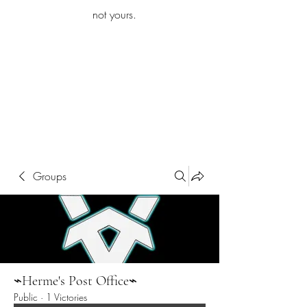
iamb
not yours.
Explore More
Groups
⌁Herme's Post Office⌁
Public
·
1 Victories