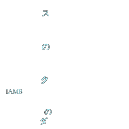
ス
の
ク
IAMB
の
ダ