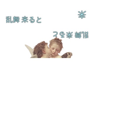
来
乱舞 来ると
乱舞 来ると