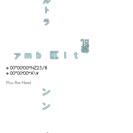
ル
ト
ラ
乱
舞
ァｍｂ 区ｌｔ
⟡ 00°00′00″NZ25/8
⟡ 00°00′00″A\∀
(You Are Here)
ン
ン