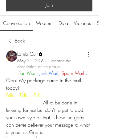
Join
Conversation
Medium
Data
Victories
System
Back
Lamb Cult
May 21, 2025
·
updated the
description of the group.
Fan Mail
, 
Junk Mail
, 
Spam Mail
... 
Ooo! My package came in the mail 
today! 
Bills... Bills... Bills... 
			All to be done in 
lettering format but don't forget to add 
your own style as that is how the gods 
can better deliever your message to what 
is yours as God is.