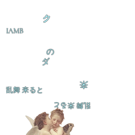
ク
IAMB
の
ダ
来
乱舞 来ると
乱舞 来ると