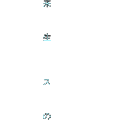
来
生
ス
の