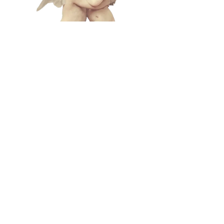
L A M
B C U
L T
lamb@iambyours.online
ブ
\VMVMMVMV/
O