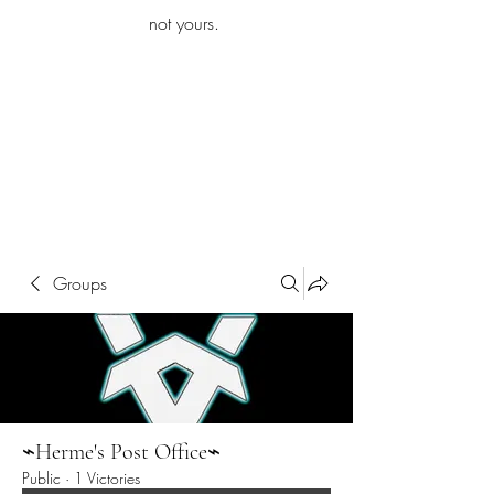
iamb
not yours.
Explore More
Groups
⌁Herme's Post Office⌁
Public
·
1 Victories