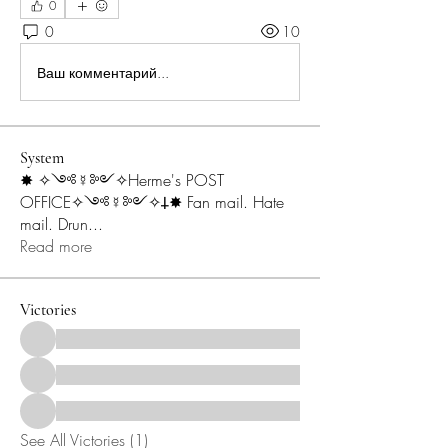
0
0
10
Ваш комментарий...
System
✸ ✧༺☿༻✧Herme's POST
OFFICE✧༺☿༻✧𐕣✸ Fan mail. Hate
mail. Drun
...
Read more
Victories
See All Victories (1)