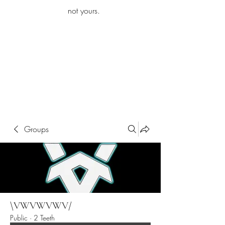
iamb
not yours.
Explore More
Groups
\VWVWVWV/
Public
·
2 Teeth