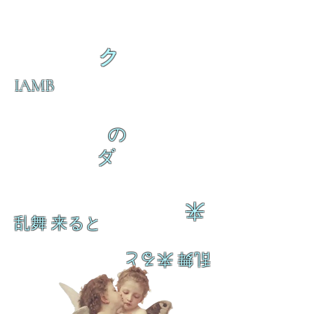
ク
IAMB
の
ダ
来
乱舞 来ると
乱舞 来ると