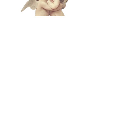
L A M
B C U
L T
lamb@iambyours.online
ブ
\VMVMMVMV/