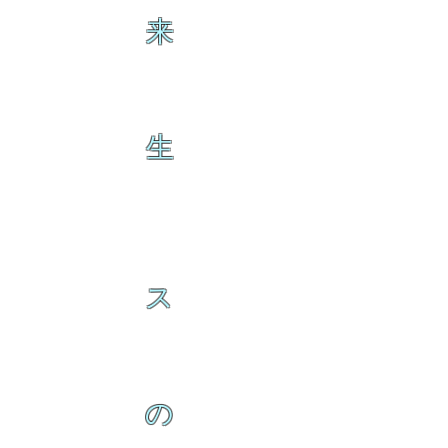
来
生
ス
の