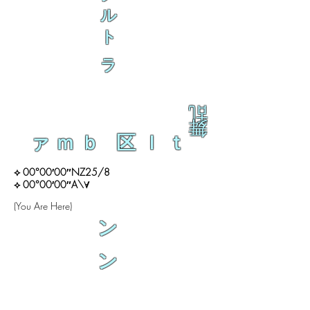
ル
ト
ラ
乱
舞
ァｍｂ 区ｌｔ
⟡ 00°00′00″NZ25/8
⟡ 00°00′00″A\∀
(You Are Here)
ン
ン