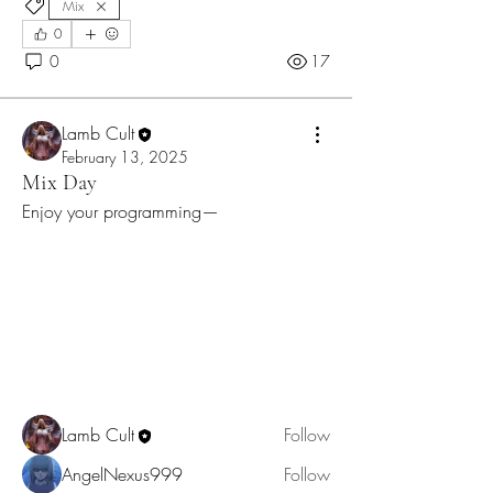
Mix
0
0
17
Lamb Cult
February 13, 2025
Mix Day
Enjoy your programming—
System
A Sound That Bites, A Voice That Echoes
In the hollow betwee
...
Read more
Teeth
Lamb Cult
Follow
AngelNexus999
Follow