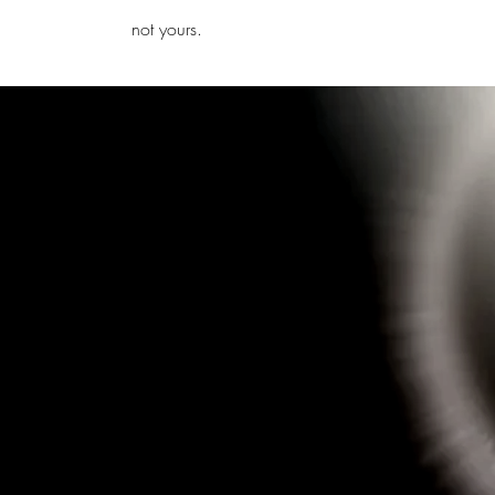
iamb
not yours.