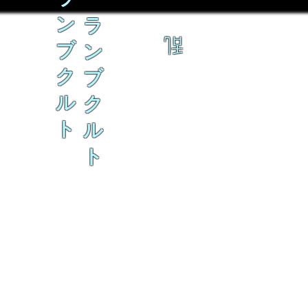
ン
ラ
乱
ブ
ン
ク
ブ
ル
ク
ト
ル
ト