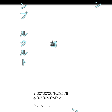
ン
ン
ブ
ル
ク
舞
ル
ト
⟡ 00°00′00″NZ25/8
⟡ 00°00′00″A\∀
(You Are Here)
ン