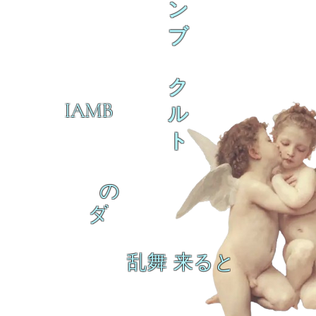
ン
ブ
ク
IAMB
ル
ト
の
ダ
乱舞 来ると