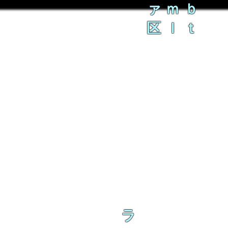
ァｍｂ
区ｌｔ
ラ