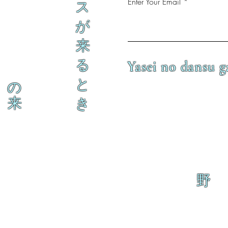
Enter Your Email
ス
が
来
る
Yasei no dansu g
と
の
来
き
野