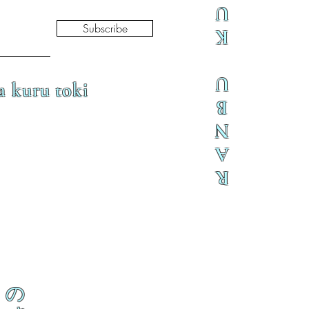
U
Subscribe
K
U
a kuru toki
B
N
A
R
の