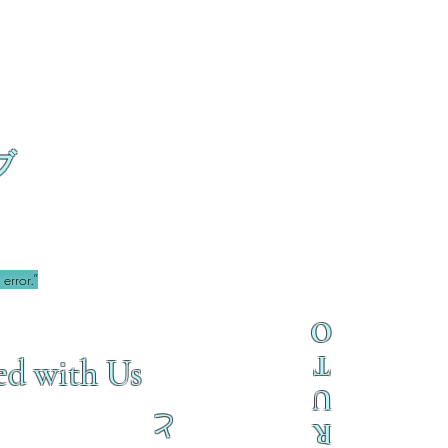
ブ
error.”
O
T
ed with Us
U
と
R