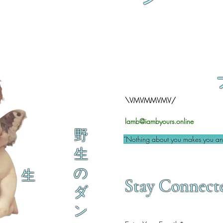
\VMVMMVMV/
lamb@iambyours.online
野
“Nothing about you makes you an 
生
の
生
Stay Connect
ダ
ン