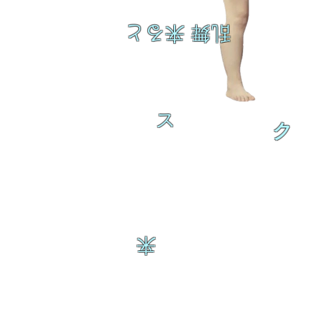
乱舞 来ると
ス
ク
来