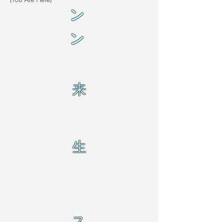
ン
ン
来
生
ス