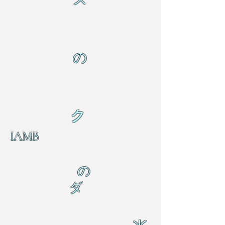
の
ク
IAMB
の
ダ