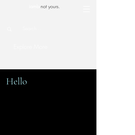
iamb
not yours.
Explore More
Hello