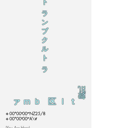
ト
ラ
ン
ブ
ク
ル
ト
ラ
乱
舞
ァｍｂ 区ｌｔ
⟡ 00°00′00″NZ25/8
⟡ 00°00′00″A\∀
(You Are Here)