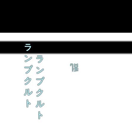
ラ
ン
ラ
乱
ブ
ン
ク
ブ
ル
ク
ト
ル
ト