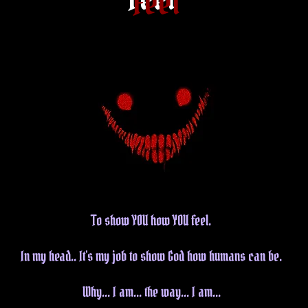
Feel
To show YOU how YOU feel.
In my head.. It's my job to show God how humans can be.
Why... I am... the way... I am...