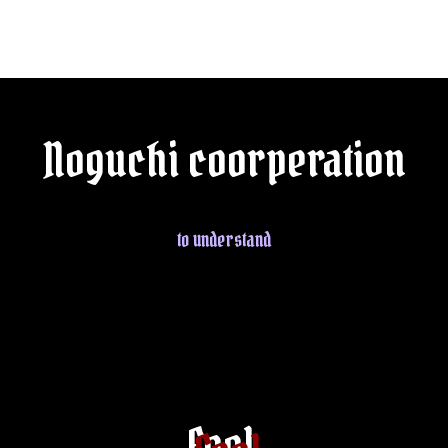
Explore More
Noguchi coorperation
to understand
Feel