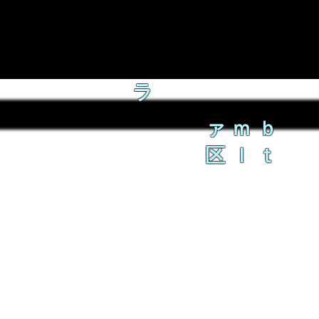
ラ
ァｍｂ
区ｌｔ