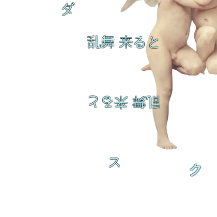
ダ
乱舞 来ると
乱舞 来ると
ス
ク