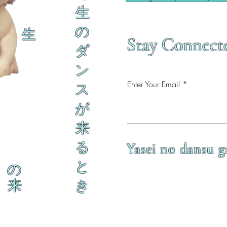
生
の
生
Stay Connect
ダ
ン
Enter Your Email
ス
が
来
る
Yasei no dansu g
と
の
来
き