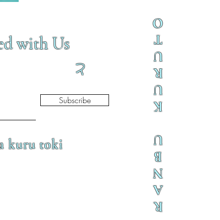
O
T
ed with Us
U
と
R
U
Subscribe
K
U
a kuru toki
B
N
A
R