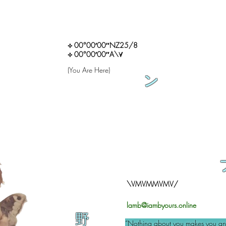
⟡ 00°00′00″NZ25/8
⟡ 00°00′00″A\∀
(You Are Here)
ン
\VMVMMVMV/
lamb@iambyours.online
野
“Nothing about you makes you an 