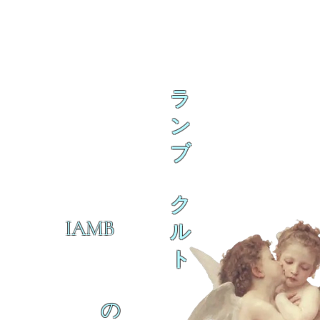
ラ
ン
ブ
ク
IAMB
ル
ト
の