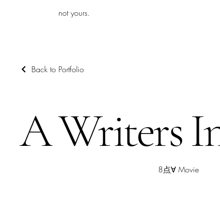
iamb
not yours.
Back to Portfolio
A Writers In
8点∀ Movie