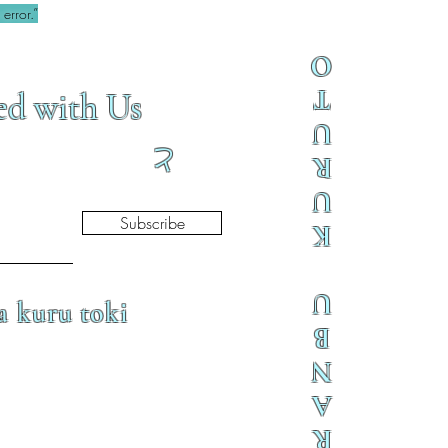
error.”
O
T
ed with Us
U
と
R
U
Subscribe
K
U
a kuru toki
B
N
A
R