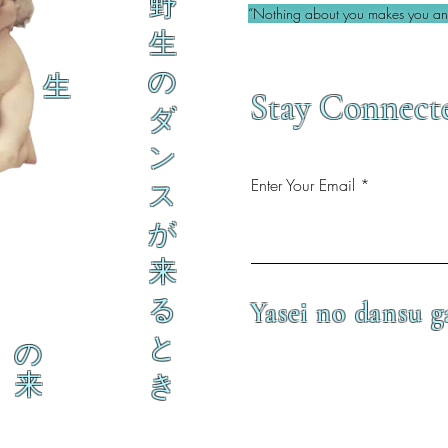
野
“Nothing about you makes you an 
生
の
生
Stay Connect
ダ
ン
Enter Your Email
ス
が
来
る
Yasei no dansu g
と
の
来
き