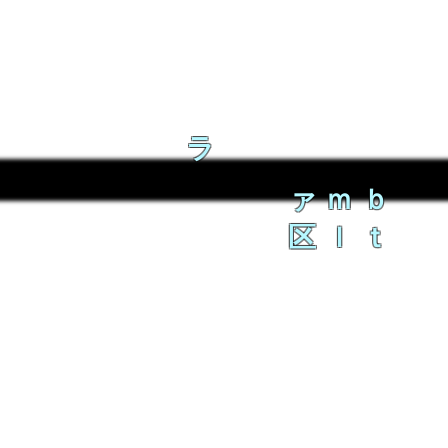
ラ
ァｍｂ
区ｌｔ