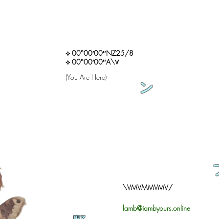
⟡ 00°00′00″NZ25/8
⟡ 00°00′00″A\∀
(You Are Here)
ン
\VMVMMVMV/
lamb@iambyours.online