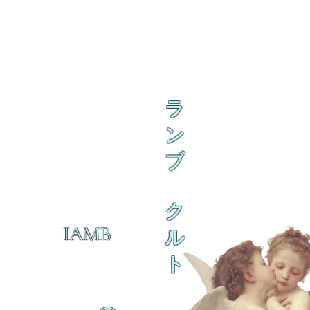
ラ
ン
ブ
ク
IAMB
ル
ト