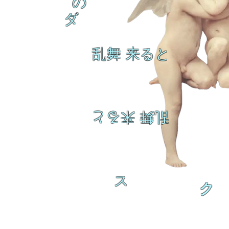
の
ダ
乱舞 来ると
乱舞 来ると
ス
ク