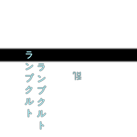
ラ
ン
ラ
乱
ブ
ン
ク
ブ
ル
ク
ト
ル
ト