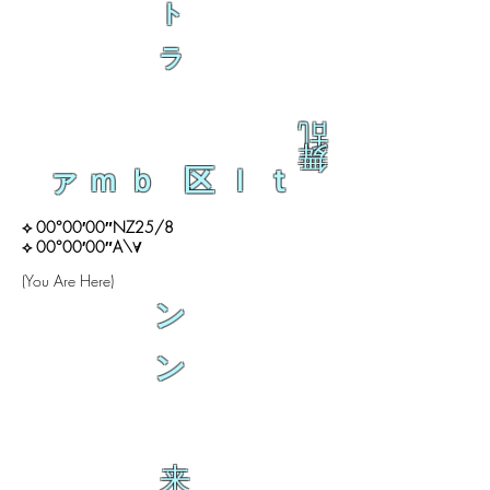
ト
ラ
乱
舞
ァｍｂ 区ｌｔ
⟡ 00°00′00″NZ25/8
⟡ 00°00′00″A\∀
(You Are Here)
ン
ン
来