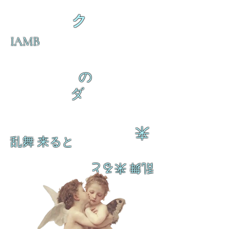
ク
IAMB
の
ダ
来
乱舞 来ると
乱舞 来ると