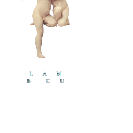
L A M
B C U
L T
lamb@iambyours.online
ブ
\VMVMMVMV/
O
T