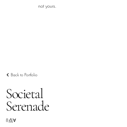
iamb
not yours.
Explore More
Back to Portfolio
Societal
Serenade
8点∀