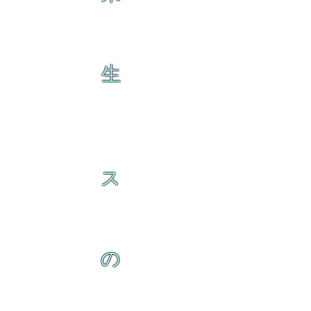
生
ス
の