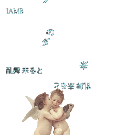
IAMB
の
ダ
来
乱舞 来ると
乱舞 来ると