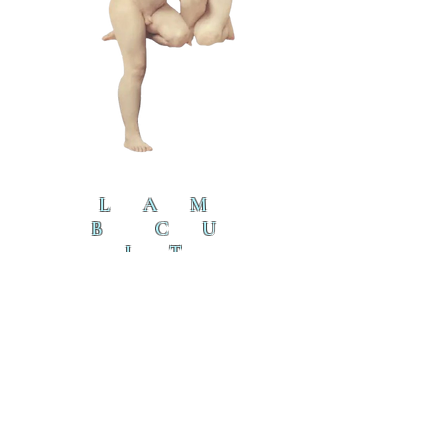
L A M
B C U
L T
lamb@iambyours.online
ブ
\VMVMMVMV/
O
T
の
U