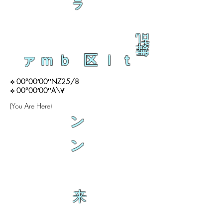
ラ
乱
舞
ァｍｂ 区ｌｔ
⟡ 00°00′00″NZ25/8
⟡ 00°00′00″A\∀
(You Are Here)
ン
ン
来