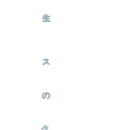
生
ス
の
ク