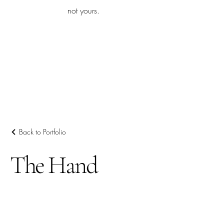
iamb
not yours.
Explore More
Back to Portfolio
The Hand